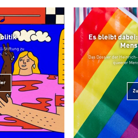
olitik
Es bleibt dabei
Mens
l-Stiftung zu
n.
Das Dossier der Heinrich-
queerer Men
ier
Zu