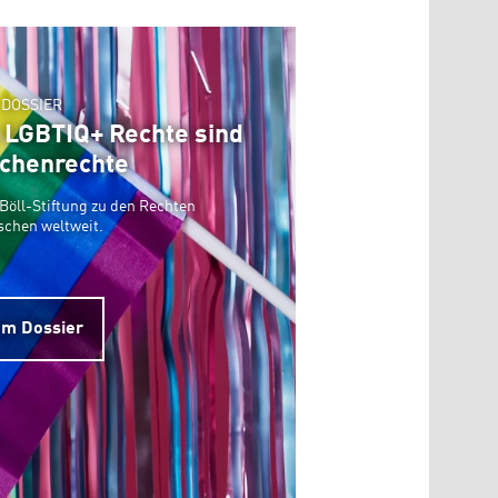
DOSSIER
: LGBTIQ+ Rechte sind
chenrechte
Böll-Stiftung zu den Rechten
schen weltweit.
m Dossier