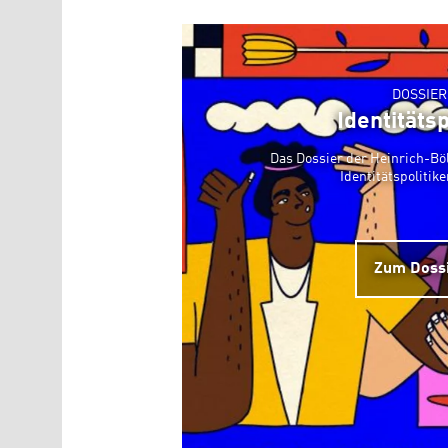
DOSSIER
Identitätsp
Das Dossier der Heinrich-Böl
Identitätspolitike
Zum Doss