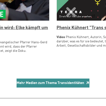
Direkt auf YouTube ansehen
in wird: Elke kämpft um
Phenix Kühnert "Trans se
Video
Phenix Kühnert, Autorin, Sc
darüber, was es für sie bedeutet, 
 evangelischer Pfarrer Hans-Gerd
Arbeit, Gesellschaftsbilder und 
nnt wird, dass der Pfarrer
tet, zeigt die Doku.
Mehr Medien zum Thema Transidentitäten