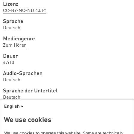
Lizenz
CC-BY-NC-ND 4.0
Sprache
Deutsch
Mediengenre
Zum Hören
Dauer
47:10
Audio-Sprachen
Deutsch
Sprache der Untertitel
Deutsch
English
Anbieter*/Kanal
trans sein
We use cookies
Wir können nicht garantieren, dass das Medium
We use cookies to operate this website. Some are technically