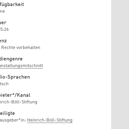
fügbarkeit
ine
uer
05:26
enz
e Rechte vorbehalten
diengenre
anstaltungsmitschnitt
dio-Sprachen
tsch
ieter*/Kanal
nrich-Böll-Stiftung
eiligte
ausgeber*in:
Heinrich-Böll-Stiftung