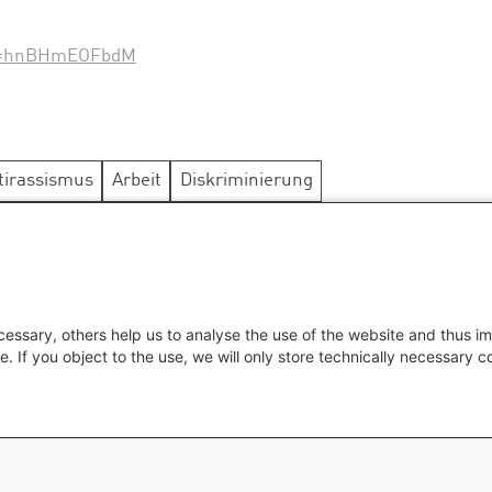
?v=hnBHmEOFbdM
tirassismus
Arbeit
Diskriminierung
tion
People of Color
Politik
Rassismus
essary, others help us to analyse the use of the website and thus im
e. If you object to the use, we will only store technically necessary 
ter menu
schutzinformation
Kontakt
Impressum
Erklärung zur Barrierefrei