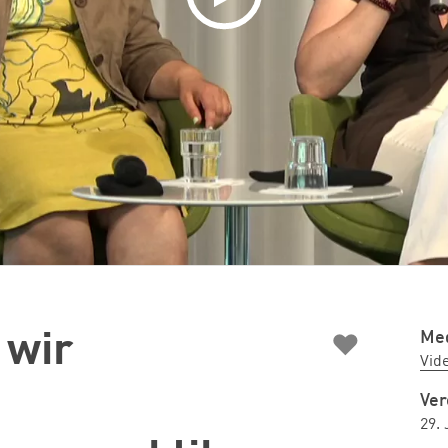
♥
Med
 wir
Vid
Ver
29. 