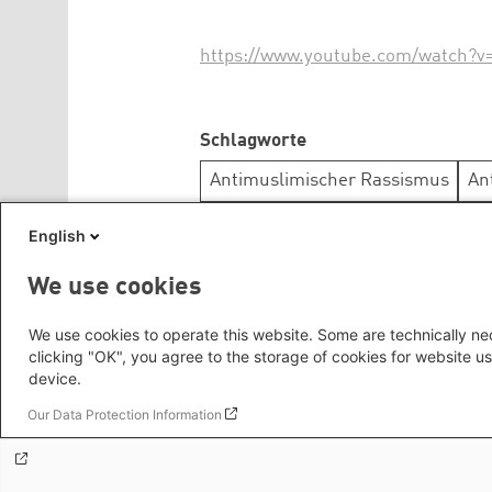
https://www.youtube.com/watch
Schlagworte
Antimuslimischer Rassismus
An
Flucht und Asyl
Identität
Migra
English
Wirtschaft
We use cookies
We use cookies to operate this website. Some are technically nec
Rückmeldung zu diesem Beitrag
clicking "OK", you agree to the storage of cookies for website us
device.
Foo
Daten
Our Data Protection Information