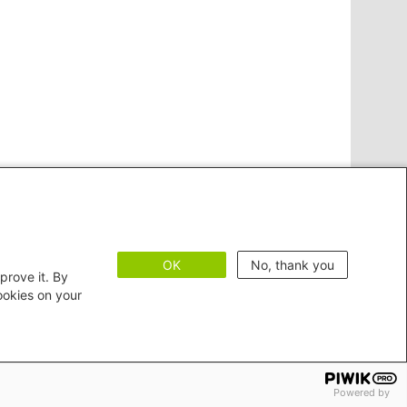
OK
No, thank you
prove it. By
cookies on your
heit
Powered by