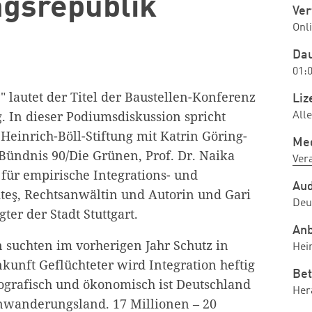
gsrepublik
Ver
Onl
Da
01:
" lautet der Titel der Baustellen-Konferenz
Liz
g. In dieser Podiumsdiskussion spricht
All
 Heinrich-Böll-Stiftung mit Katrin Göring-
Me
 Bündnis 90/Die Grünen, Prof. Dr. Naika
Ver
 für empirische Integrations- und
Au
teş, Rechtsanwältin und Autorin und Gari
Deu
ter der Stadt Stuttgart.
Anb
suchten im vorherigen Jahr Schutz in
Hei
kunft Geflüchteter wird Integration heftig
Bet
mografisch und ökonomisch ist Deutschland
Her
Einwanderungsland. 17 Millionen – 20