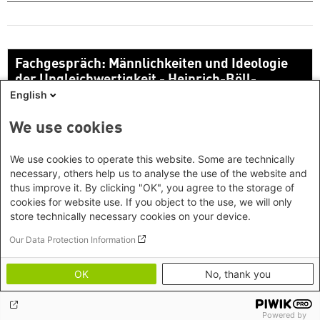
Fachgespräch: Männlichkeiten und Ideologie
der Ungleichwertigkeit - Heinrich-Böll-
English
Stiftung
We use cookies
We use cookies to operate this website. Some are technically
necessary, others help us to analyse the use of the website and
thus improve it. By clicking "OK", you agree to the storage of
cookies for website use. If you object to the use, we will only
store technically necessary cookies on your device.
Our Data Protection Information
Direkt auf YouTube ansehen
OK
No, thank you
#3 Männlichkeiten und Ideologie der
Ungleichwertigkeit
Powered by