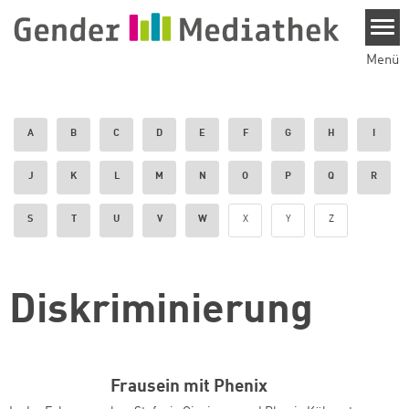
Direkt zum Inhalt
Menü
A
B
C
D
E
F
G
H
I
J
K
L
M
N
O
P
Q
R
S
T
U
V
W
X
Y
Z
Diskriminierung
Frausein mit Phenix