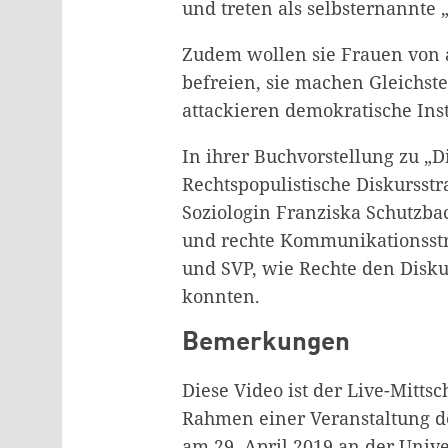
und treten als selbsternannte 
Zudem wollen sie Frauen von 
befreien, sie machen Gleichs
attackieren demokratische Ins
In ihrer Buchvorstellung zu „D
Rechtspopulistische Diskursstr
Soziologin Franziska Schutzbac
und rechte Kommunikationsstr
und SVP, wie Rechte den Disku
konnten.
Bemerkungen
Diese Video ist der Live-Mitts
Rahmen einer Veranstaltung de
am 29. April 2019 an der Univ