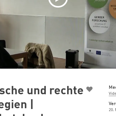
♥
Med
ische und rechte
Vid
egien |
Ver
20.