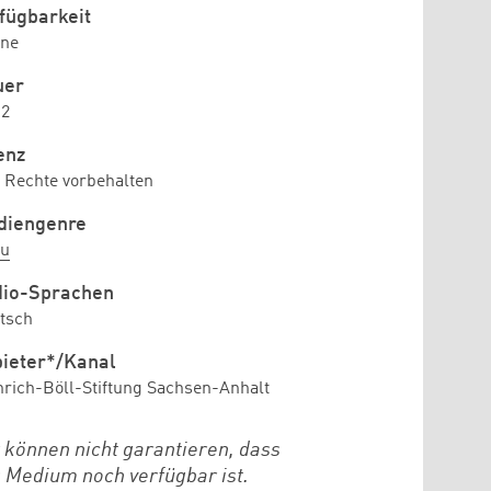
fügbarkeit
ine
uer
12
enz
e Rechte vorbehalten
diengenre
u
dio-Sprachen
tsch
ieter*/Kanal
nrich-Böll-Stiftung Sachsen-Anhalt
 können nicht garantieren, dass
 Medium noch verfügbar ist.