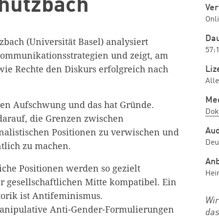
chutzbach
Ver
Onl
Da
zbach (Universität Basel) analysiert
57:
Kommunikationsstrategien und zeigt, am
wie Rechte den Diskurs erfolgreich nach
Liz
All
Me
en Aufschwung und das hat Gründe.
Dok
 darauf, die Grenzen zwischen
nalistischen Positionen zu verwischen und
Au
Deu
tlich zu machen.
Anb
iche Positionen werden so gezielt
Hei
 gesellschaftlichen Mitte kompatibel. Ein
orik ist Antifeminismus.
Wir
anipulative Anti-Gender-Formulierungen
das