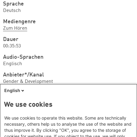
Sprache
Deutsch
Mediengenre
Zum Hören
Dauer
00:35:53
Audio-Sprachen
Englisch
Anbieter*/Kanal
Gender & Development
English
Beteiligte
Macher*innen:
Gender & Development
We use cookies
Wir können nicht garantieren, dass das Medium
We use cookies to operate this website. Some are technically
noch verfügbar ist. Wenden Sie sich ggf. bitte an die
necessary, others help us to analyse the use of the website and
thus improve it. By clicking "OK", you agree to the storage of
Anbieterin/den Anbieter.
cookies for website use. If you object to the use, we will only