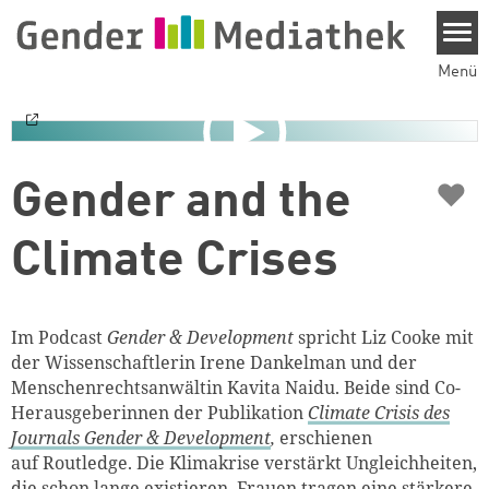
Direkt zum Inhalt
Menü
♥
Gender and the
Climate Crises
Im Podcast
Gender & Development
spricht Liz Cooke mit
der Wissenschaftlerin Irene Dankelman und der
Menschenrechtsanwältin Kavita Naidu. Beide sind Co-
Herausgeberinnen der Publikation
Climate Crisis des
Journals Gender & Development
,
erschienen
auf Routledge. Die Klimakrise verstärkt Ungleichheiten,
die schon lange existieren. Frauen tragen eine stärkere