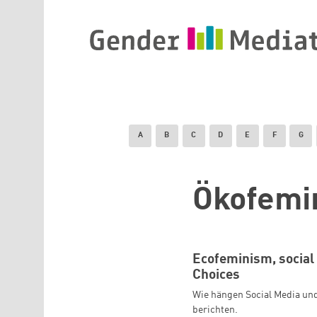
Direkt zum Inhalt
A
B
C
D
E
F
G
Ökofemi
Ecofeminism, social 
Choices
Wie hängen Social Media un
berichten.