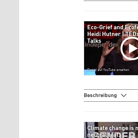
Eco-Grief and Ecof
Heidi Hutner | TE
Talks
Direkt auf YouTube ansehen
Beschreibung
Climate change is 
neutral feat.