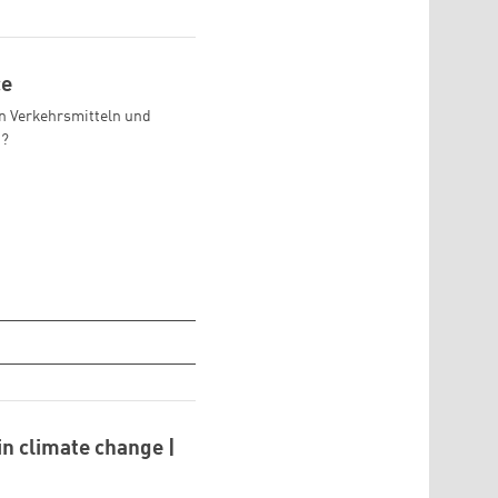
ce
en Verkehrsmitteln und
n?
in climate change |