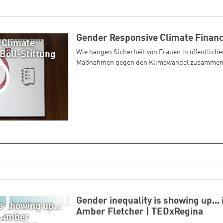
Gender Responsive Climate Finan
 Climate
Wie hängen Sicherheit von Frauen in öffentlich
Böll-Stiftung
Maßnahmen gegen den Klimawandel zusamme
Gender inequality is showing up... 
s showing up...
Amber Fletcher | TEDxRegina
| Amber