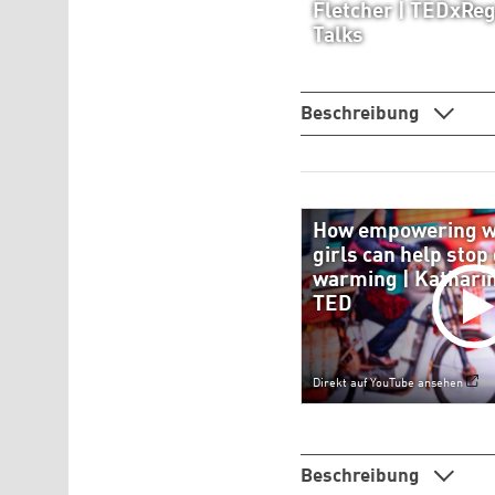
Fletcher | TEDxReg
Talks
Beschreibung
How empowering 
girls can help stop
warming | Katharin
TED
Direkt auf YouTube ansehen
Beschreibung