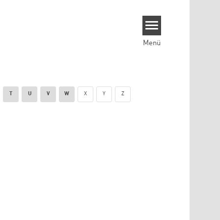
Menü
T
U
V
W
X
Y
Z