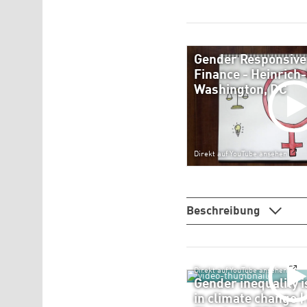
Gender Responsive
Finance - Heinrich-
Washington, DC
Direkt auf YouTube ansehen
Beschreibung
Direkt auf YouTube ansehen
Gender inequality i
in climate change 