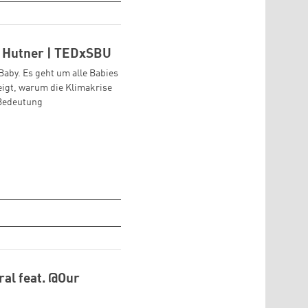
i Hutner | TEDxSBU
aby. Es geht um alle Babies
eigt, warum die Klimakrise
 Bedeutung
ral feat. @Our