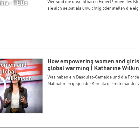
Wer sind die unsichtbaren Expert*innen des 
ina - TEDx
sie sich selbst als unwichtig oder stellen die e
How empowering women and girls 
women and
global warming | Katharine Wilki
 global
Was haben ein Basquiat-Gemälde und die Förd
e Wilkinson -
Maßnahmen gegen die Klimakrise miteinander 