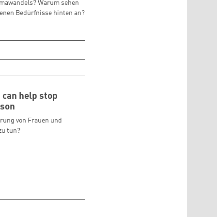
Klimawandels? Warum sehen
igenen Bedürfnisse hinten an?
can help stop
nson
erung von Frauen und
zu tun?