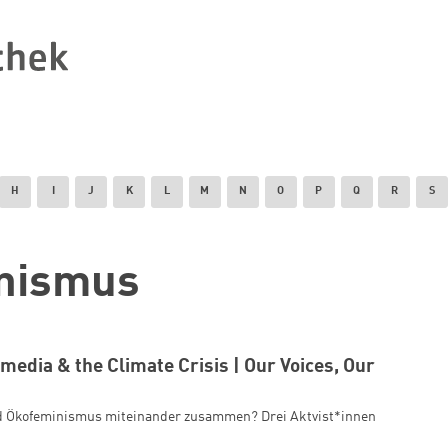
H
I
J
K
L
M
N
O
P
Q
R
S
nismus
media & the Climate Crisis | Our Voices, Our
d Ökofeminismus miteinander zusammen? Drei Aktvist*innen