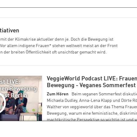
tiativen
 mit der Klimakrise aktueller denn je. Doch die Bewegung ist
 Vor allem indigene Frauen* stehen weltweit meist an der Front
 der breiten Öffentlichkeit oft unsichtbar gemacht wird.
VeggieWorld Podcast LIVE: Frauen
st LIVE:
Bewegung - Veganes Sommerfest 
anen Bewegung
Zum Hören
Beim veganen Sommerfest diskutie
est Berlin
Michaela Dudley, Anna-Lena Klapp und Dörte Rö
Walther von veggieworld über das Thema Fraue
Bewegung, warum eine feministische, diskrimi
machtkritische Perspektive so wichtig ist und 