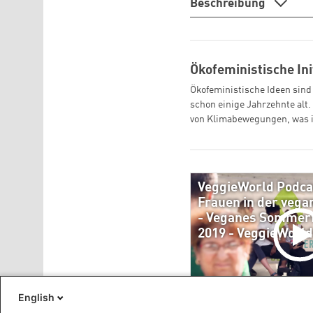
Beschreibung
Ökofeministische Ini
Ökofeministische Ideen sind
schon einige Jahrzehnte alt.
von Klimabewegungen, was in
VeggieWorld Podca
Frauen in der veg
- Veganes Sommerf
2019 - VeggieWorld
Direkt auf YouTube ansehen
English