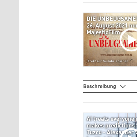
DIE UNBEUGSAMEN -
26. August 2021 nur
MajesticFilm
Direkt auf YouTube ansehen
Beschreibung
AI treats everyone 
makes predictions f
Tuzcu - Alexander