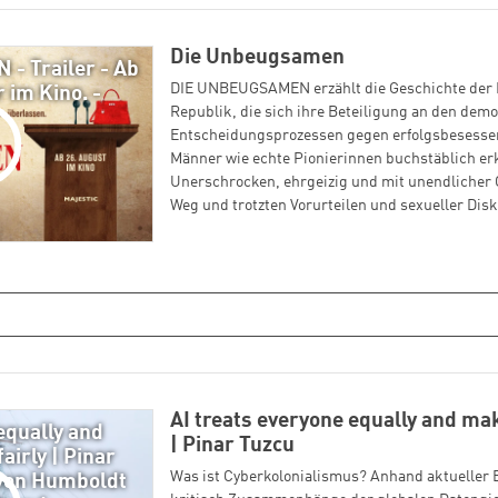
Die Unbeugsamen
 Trailer - Ab
DIE UNBEUGSAMEN erzählt die Geschichte der 
 im Kino. -
Republik, die sich ihre Beteiligung an den dem
Entscheidungsprozessen gegen erfolgsbesesse
Männer wie echte Pionierinnen buchstäblich e
Unerschrocken, ehrgeizig und mit unendlicher G
Weg und trotzten Vorurteilen und sexueller Dis
AI treats everyone equally and mak
equally and
| Pinar Tuzcu
airly | Pinar
Was ist Cyberkolonialismus? Anhand aktueller B
 von Humboldt