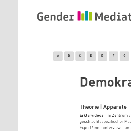
Direkt zum Inhalt
A
B
C
D
E
F
G
Demokra
Theorie | Apparate
Erklärvideos
Im Zentrum vo
geschlechtsspezifischer Mac
Expert*inneninterviews, um 