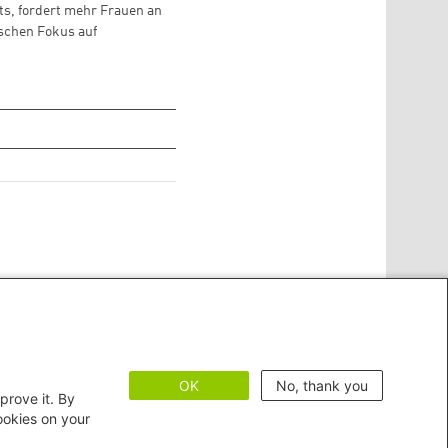
s, fordert mehr Frauen an
schen Fokus auf
OK
No, thank you
prove it. By
cookies on your