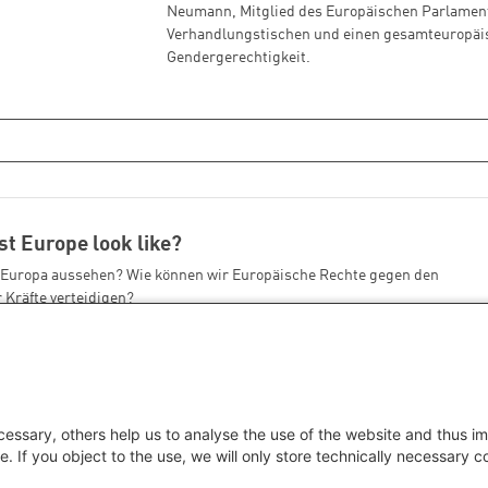
Neumann, Mitglied des Europäischen Parlament
Verhandlungstischen und einen gesamteuropäi
Gendergerechtigkeit.
t Europe look like?
s Europa aussehen? Wie können wir Europäische Rechte gegen den
 Kräfte verteidigen?
essary, others help us to analyse the use of the website and thus im
Aktuelle Seite
Page
Nächste Seite
Letzte Seite
1
2
e. If you object to the use, we will only store technically necessary 