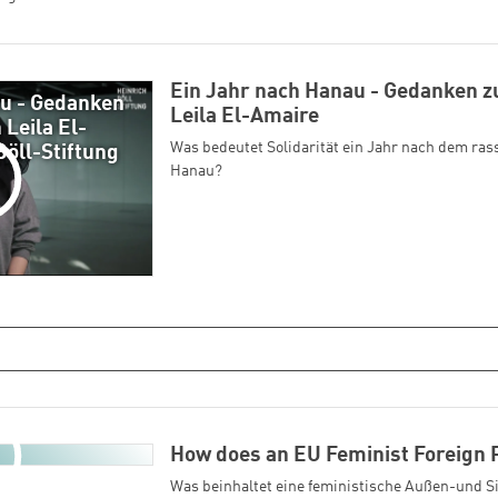
Ein Jahr nach Hanau - Gedanken z
au - Gedanken
Leila El-Amaire
Leila El-
Was bedeutet Solidarität ein Jahr nach dem ras
Böll-Stiftung
Hanau?
How does an EU Feminist Foreign P
Was beinhaltet eine feministische Außen-und S