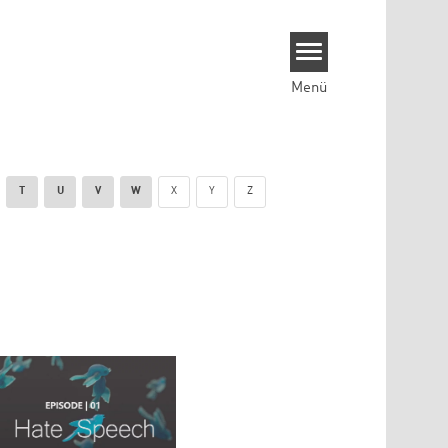
Menü
T
U
V
W
X
Y
Z