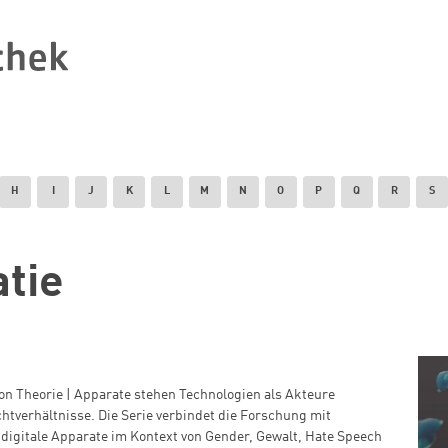
H
I
J
K
L
M
N
O
P
Q
R
S
tie
n Theorie | Apparate stehen Technologien als Akteure
htverhältnisse. Die Serie verbindet die Forschung mit
digitale Apparate im Kontext von Gender, Gewalt, Hate Speech