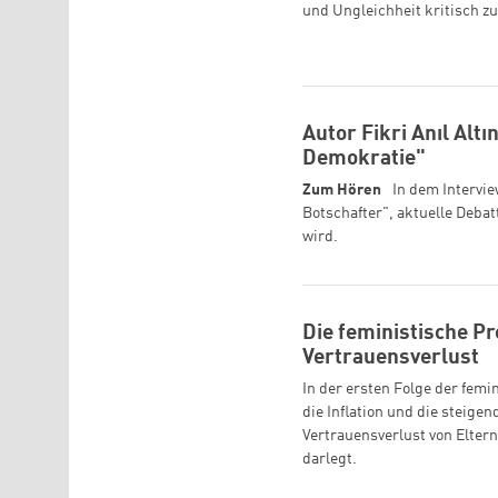
und Ungleichheit kritisch zu
Autor Fikri Anıl Alt
Demokratie"
Zum Hören
In dem Intervie
Botschafter", aktuelle Deba
wird.
Die feministische Pr
Vertrauensverlust
In der ersten Folge der fem
die Inflation und die steige
Vertrauensverlust von Elter
darlegt.