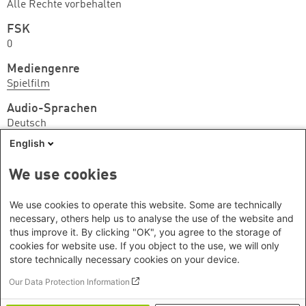
Alle Rechte vorbehalten
FSK
0
Mediengenre
Spielfilm
Audio-Sprachen
Deutsch
English
Anbieter*/Kanal
Kino
We use cookies
Wir können nicht garantieren, dass das Medium
We use cookies to operate this website. Some are technically
noch verfügbar ist. Wenden Sie sich ggf. bitte an die
necessary, others help us to analyse the use of the website and
thus improve it. By clicking "OK", you agree to the storage of
Anbieterin/den Anbieter.
cookies for website use. If you object to the use, we will only
store technically necessary cookies on your device.
Footer menu
Datenschutzinformation
Our Data Protection Information
Kontakt