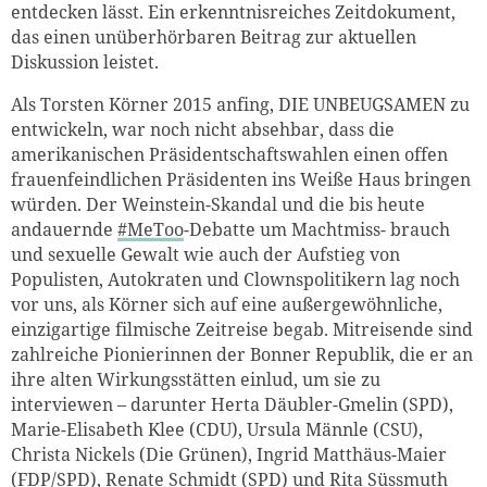
entdecken lässt. Ein erkenntnisreiches Zeitdokument,
das einen unüberhörbaren Beitrag zur aktuellen
Diskussion leistet.
Als Torsten Körner 2015 anfing, DIE UNBEUGSAMEN zu
entwickeln, war noch nicht absehbar, dass die
amerikanischen Präsidentschaftswahlen einen offen
frauenfeindlichen Präsidenten ins Weiße Haus bringen
würden. Der Weinstein-Skandal und die bis heute
andauernde
#MeToo
-Debatte um Machtmiss- brauch
und sexuelle Gewalt wie auch der Aufstieg von
Populisten, Autokraten und Clownspolitikern lag noch
vor uns, als Körner sich auf eine außergewöhnliche,
einzigartige filmische Zeitreise begab. Mitreisende sind
zahlreiche Pionierinnen der Bonner Republik, die er an
ihre alten Wirkungsstätten einlud, um sie zu
interviewen – darunter Herta Däubler-Gmelin (SPD),
Marie-Elisabeth Klee (CDU), Ursula Männle (CSU),
Christa Nickels (Die Grünen), Ingrid Matthäus-Maier
(FDP/SPD), Renate Schmidt (SPD) und Rita Süssmuth