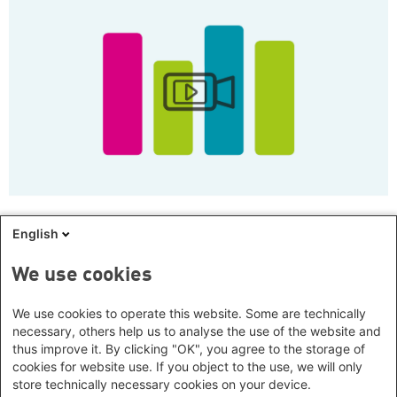
Macht und Sexismus: It's a match! - Das Erste
English
Reschke-Fernsehen
Polit-Satire
Anja Reschke erklärt in ihrer Sendung Reschke
We use cookies
Fernsehen dieses Mal wie Macht und Sexismus zusammengehören -
auch und besonders in den Medien.
We use cookies to operate this website. Some are technically
necessary, others help us to analyse the use of the website and
thus improve it. By clicking "OK", you agree to the storage of
cookies for website use. If you object to the use, we will only
store technically necessary cookies on your device.