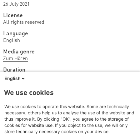
26 July 2021
License
All rights reserved
Language
English
Media genre
Zum Hören
Duration
1 - 1,5 hrs
English
Audio Languages
We use cookies
Englisch
We use cookies to operate this website. Some are technically
We cannot guarantee that this medium is still online.
necessary, others help us to analyse the use of the website and
thus improve it. By clicking "OK", you agree to the storage of
Please contact the provider.
cookies for website use. If you object to the use, we will only
store technically necessary cookies on your device.
Footer menu
Datenschutzinformation