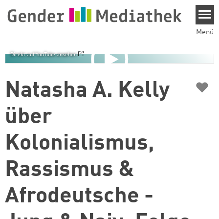
Direkt zum Inhalt
Menü
Direkt auf YouTube ansehen
♥
Natasha A. Kelly
über
Kolonialismus,
Rassismus &
Afrodeutsche -