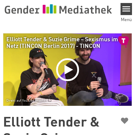
Direkt zum Inhalt
Menü
Elliott Tender & Suzie Grime – Sexismus im
Netz (TINCON Berlin 2017) - TINCON
Direkt auf YouTube ansehen
♥
Elliott Tender &