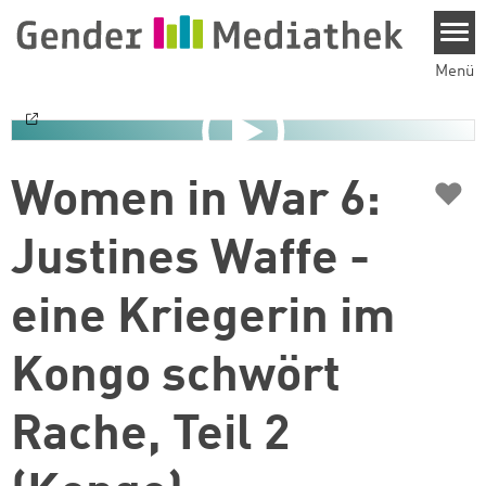
Direkt zum Inhalt
Menü
♥
Women in War 6:
Justines Waffe -
eine Kriegerin im
Kongo schwört
Rache, Teil 2