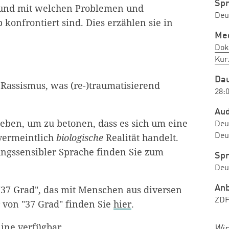
Sp
 und mit welchen Problemen und
Deu
konfrontiert sind. Dies erzählen sie in
Me
Dok
Kur
Da
Rassismus, was (re-)traumatisierend
28:
Au
eben, um zu betonen, dass es sich um eine
Deu
vermeintlich
biologische
Realität handelt.
Deu
ungssensibler Sprache finden Sie zum
Spr
Deu
 "37 Grad", das mit Menschen aus diversen
Anb
ZD
r von "37 Grad" finden Sie
hier
.
nline verfügbar.