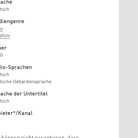
rache
tsch
diengenre
u
zfilm
uer
00
dio-Sprachen
tsch
tsche Gebärdensprache
ache der Untertitel
tsch
ieter*/Kanal
F