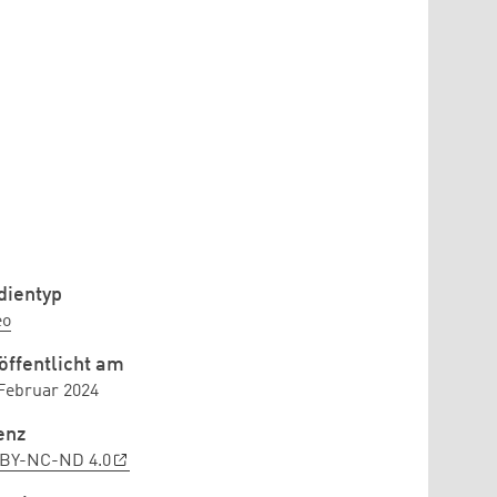
ientyp
eo
öffentlicht am
 Februar 2024
enz
BY-NC-ND 4.0