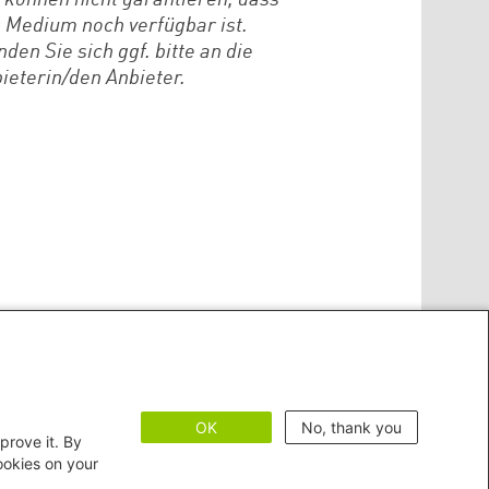
 können nicht garantieren, dass
 Medium noch verfügbar ist.
den Sie sich ggf. bitte an die
ieterin/den Anbieter.
OK
No, thank you
prove it. By
cookies on your