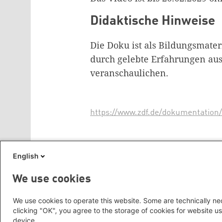
Didaktische Hinweise
Die Doku ist als Bildungsmate
durch gelebte Erfahrungen aus
veranschaulichen.
https://www.zdf.de/dokumentation
Schlagworte
English
Alltagsrassismus
Identität
Ras
We use cookies
We use cookies to operate this website. Some are technically nec
Rückmeldung zu diesem Beitrag
clicking "OK", you agree to the storage of cookies for website us
device.