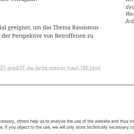
Wir
das
Wen
Anb
rial geeignet, um das Thema Rassismus
 der Perspektive von Betroffenen zu
/37-grad/37-die-farbe-meiner-haut-100.html
sismus
Schwarze Deutsche
Schwarzsein
essary, others help us to analyse the use of the website and thus im
e. If you object to the use, we will only store technically necessary 