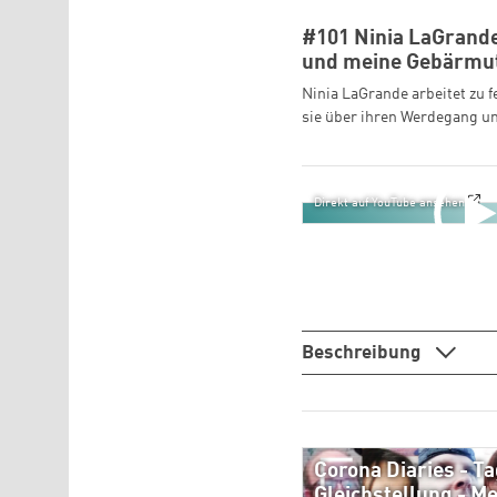
#101 Ninia LaGrande
und meine Gebärmut
Ninia LaGrande arbeitet zu 
sie über ihren Werdegang un
Direkt auf YouTube ansehen
Beschreibung
Corona Diaries - Ta
Gleichstellung - M