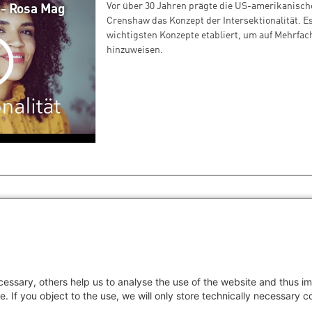
Vor über 30 Jahren prägte die US-amerikanisch
 - Rosa Mag
Crenshaw das Konzept der Intersektionalität. Es
wichtigsten Konzepte etabliert, um auf Mehrfa
hinzuweisen.
essary, others help us to analyse the use of the website and thus im
Aktuelle Seite
Page
Nächste Seite
Letzte Seite
1
2
e. If you object to the use, we will only store technically necessary 