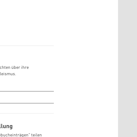
chten über ihre
bleismus.
llung
ebucheinträgen" teilen