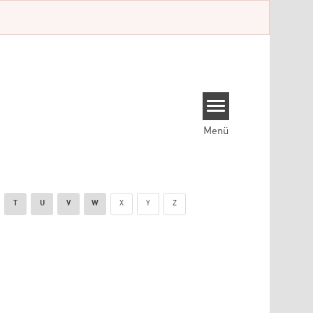
Menü
T
U
V
W
X
Y
Z