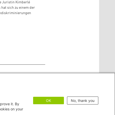
e Juristin Kimberlé
 hat sich zu einem der
chdiskriminierungen
OK
No, thank you
prove it. By
cookies on your