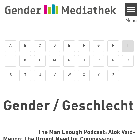
Skip to main content
Menu
A
B
C
D
E
F
G
H
I
J
K
L
M
N
O
P
Q
R
S
T
U
V
W
X
Y
Z
Gender / Geschlecht
The Man Enough Podcast: Alok Vaid-
Menon: The Urgent Need for Compassion