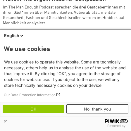
Im The Man Enough Podcast sprechen die drei Gastgeber*innen mit
ihren Gäst*innen über Männlichkeiten. Vulnerabilität, mentale
Gesundheit, Fashion und Geschlechtsrollen werden im Hinblick auf
Männlichkeit analysiert.
English
We use cookies
Footer menu
Datenschutzinformation
We use cookies to operate this website. Some are technically
Kontakt
necessary, others help us to analyse the use of the website and
Impressum
thus improve it. By clicking "OK", you agree to the storage of
cookies for website use. If you object to the use, we will only
Erklärung zur Barrierefreiheit
store technically necessary cookies on your device.
Image Credits
Our Data Protection Information
OK
No, thank you
Powered by