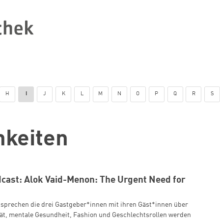
H
I
J
K
L
M
N
O
P
Q
R
S
hkeiten
ast: Alok Vaid-Menon: The Urgent Need for
sprechen die drei Gastgeber*innen mit ihren Gäst*innen über
tät, mentale Gesundheit, Fashion und Geschlechtsrollen werden