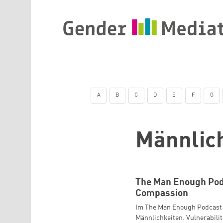
Skip to main content
A
B
C
D
E
F
G
Männlic
The Man Enough Podc
Compassion
Im The Man Enough Podcast 
Männlichkeiten. Vulnerabili