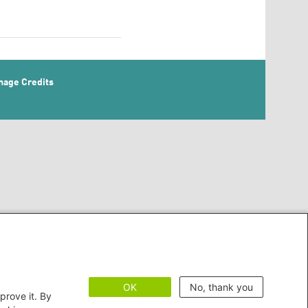
mage Credits
OK
No, thank you
prove it. By