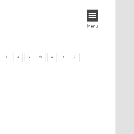
Menu
T
U
V
W
X
Y
Z