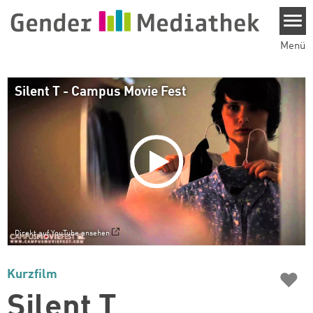
Direkt zum Inhalt
Menü
Silent T - Campus Movie Fest
Direkt auf YouTube ansehen
♥
Kurzfilm
Silent T