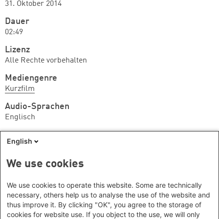
31. Oktober 2014
Dauer
02:49
Lizenz
Alle Rechte vorbehalten
Mediengenre
Kurzfilm
Audio-Sprachen
Englisch
Beteiligte
English
Macher*innen:
Ross Toomey
Macher*innen:
Harry Taylor
We use cookies
Wir können nicht garantieren, dass das Medium
We use cookies to operate this website. Some are technically
noch verfügbar ist. Wenden Sie sich ggf. bitte an die
necessary, others help us to analyse the use of the website and
thus improve it. By clicking "OK", you agree to the storage of
Anbieterin/den Anbieter.
cookies for website use. If you object to the use, we will only