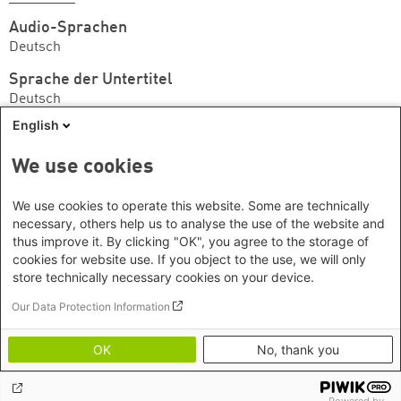
Audio-Sprachen
Deutsch
Sprache der Untertitel
Deutsch
English
Anbieter*/Kanal
YouTube
We use cookies
Wir können nicht garantieren, dass das Medium
We use cookies to operate this website. Some are technically
noch verfügbar ist. Wenden Sie sich ggf. bitte an die
necessary, others help us to analyse the use of the website and
thus improve it. By clicking "OK", you agree to the storage of
Anbieterin/den Anbieter.
cookies for website use. If you object to the use, we will only
store technically necessary cookies on your device.
Footer menu
Datenschutzinformation
Our Data Protection Information
Kontakt
Impressum
OK
No, thank you
Erklärung zur Barrierefreiheit