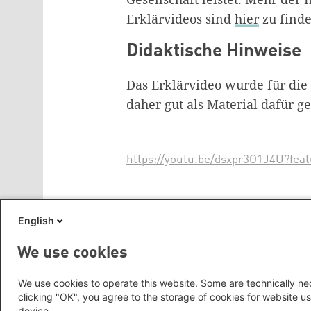
Erklärvideos sind
hier
zu finde
Didaktische Hinweise
Das Erklärvideo wurde für die 
daher gut als Material dafür g
https://youtu.be/dsxpr3O1J4U?fea
Schlagworte
English
Arbeit
Gender
Stereotype
We use cookies
We use cookies to operate this website. Some are technically nec
Rückmeldung zu diesem Beitrag
clicking "OK", you agree to the storage of cookies for website us
device.