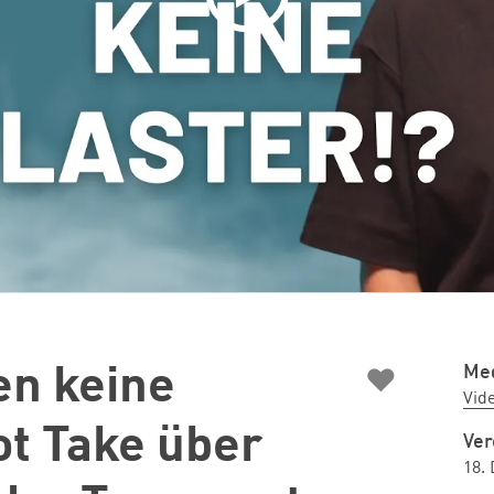
♥
Med
en keine
Vid
ot Take über
Ver
18.