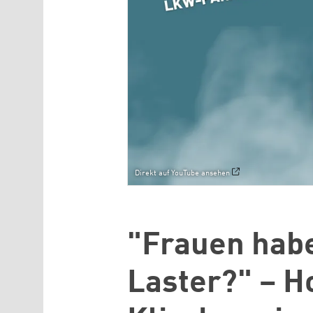
Direkt auf YouTube ansehen
"Frauen hab
Laster?" – H