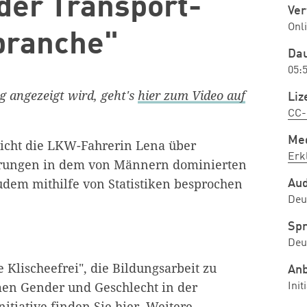
 der Transport-
Ver
Onl
branche"
Da
05:
ig angezeigt wird, geht's
hier zum Video auf
Liz
CC-
Me
richt die LKW-Fahrerin Lena über
Erk
rungen in dem von Männern dominierten
udem mithilfe von Statistiken besprochen
Au
Deu
Spr
Deu
ve Klischeefrei", die Bildungsarbeit zu
Anb
en Gender und Geschlecht in der
Init
Initiative finden Sie
hier
. Weitere