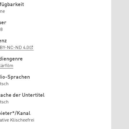
fügbarkeit
ine
uer
58
enz
BY-NC-ND 4.0
diengenre
lärfilm
dio-Sprachen
tsch
ache der Untertitel
tsch
ieter*/Kanal
iative Klischeefrei