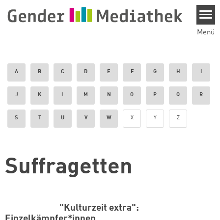
Direkt zum Inhalt
Menü
A
B
C
D
E
F
G
H
I
J
K
L
M
N
O
P
Q
R
S
T
U
V
W
X
Y
Z
Suffragetten
"Kulturzeit extra":
Einzelkämpfer*innen