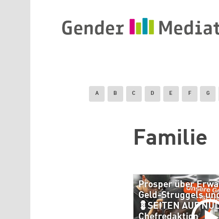
Direkt zum Inhalt
A
B
C
D
E
F
G
Familie
Prosper über Erw
Geld-Struggels un
💈SEITEN AUF NULL
Chefredaktion