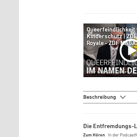
Queerfeindlichkeit 
Kinderschutz | ZD
Royale - ZDF MAG
Direkt auf YouTube ansehen
Beschreibung
Die Entfremdungs-
Zum Hören
In der Podcastf