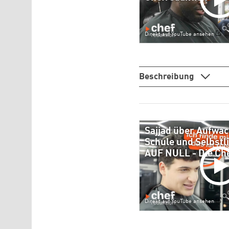
Direkt auf YouTube ansehen
Beschreibung
Sajjad über Aufwa
Schule und Selbstl
AUF NULL - Die Ch
Direkt auf YouTube ansehen