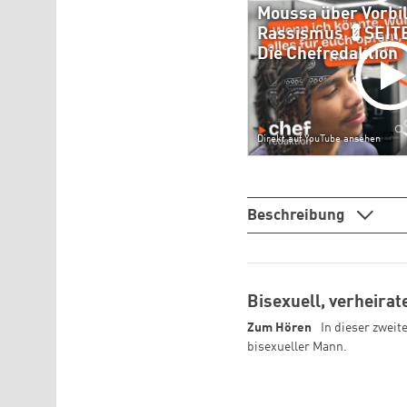
Moussa über Vorbil
Rassismus 💈SEIT
Die Chefredaktion
Direkt auf YouTube ansehen
Beschreibung
Bisexuell, verheirat
Zum Hören
In dieser zweit
bisexueller Mann.