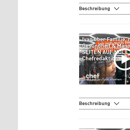
Beschreibung
Ivan über Familie,
Gesundheit & Männ
SEITEN AUF NULL -
Chefredaktion
Direkt auf YouTube ansehen
Beschreibung