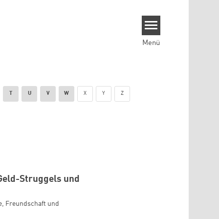
Menü
T
U
V
W
X
Y
Z
Geld-Struggels und
be, Freundschaft und