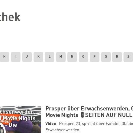
H
I
J
K
L
M
N
O
P
Q
R
S
Prosper über Erwachsenwerden, 
achsenwerden,
Movie Nights 💈SEITEN AUF NULL
d Movie Nights
Video
Prosper, 23, spricht über Familie, Glau
 - Die
Erwachsenwerden.