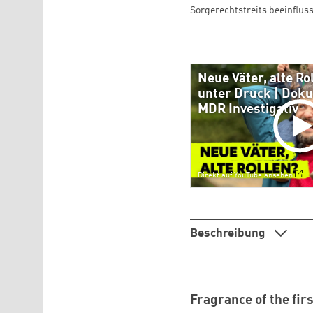
Sorgerechtstreits beeinflus
Neue Väter, alte R
unter Druck | Doku 
MDR Investigativ
Direkt auf YouTube ansehen
Beschreibung
Fragrance of the fir