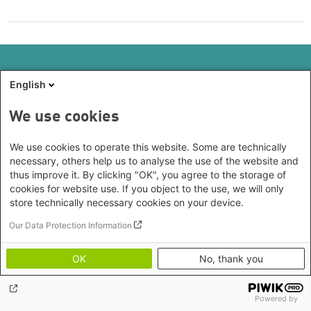
Footer menu
Datenschutzinformation
English
Kontakt
Impressum
We use cookies
Erklärung zur Barrierefreiheit
Bildnachweise
We use cookies to operate this website. Some are technically
necessary, others help us to analyse the use of the website and
thus improve it. By clicking "OK", you agree to the storage of
cookies for website use. If you object to the use, we will only
store technically necessary cookies on your device.
Our Data Protection Information
OK
No, thank you
Powered by