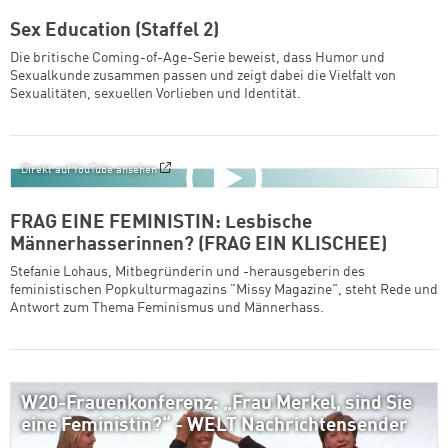
Sex Education (Staffel 2)
Die britische Coming-of-Age-Serie beweist, dass Humor und
Sexualkunde zusammen passen und zeigt dabei die Vielfalt von
Sexualitäten, sexuellen Vorlieben und Identität.
Direkt auf YouTube ansehen
FRAG EINE FEMINISTIN: Lesbische
Männerhasserinnen? (FRAG EIN KLISCHEE)
Stefanie Lohaus, Mitbegründerin und -herausgeberin des
feministischen Popkulturmagazins "Missy Magazine", steht Rede und
Antwort zum Thema Feminismus und Männerhass.
W20-Frauenkonferenz: „Frau Merkel, sind Sie
eine Feministin?“ - WELT Nachrichtensender