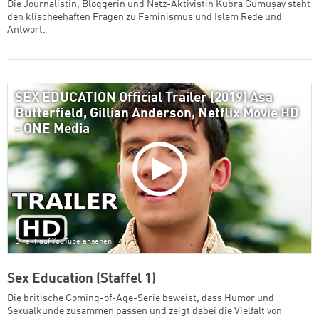
Die Journalistin, Bloggerin und Netz-Aktivistin Kübra Gümüşay steht
den klischeehaften Fragen zu Feminismus und Islam Rede und
Antwort.
SEX EDUCATION Official Trailer (2019) Asa
Butterfield, Gillian Anderson, Netflix Movie HD
- ONE Media
Direkt auf YouTube ansehen
Sex Education (Staffel 1)
Die britische Coming-of-Age-Serie beweist, dass Humor und
Sexualkunde zusammen passen und zeigt dabei die Vielfalt von