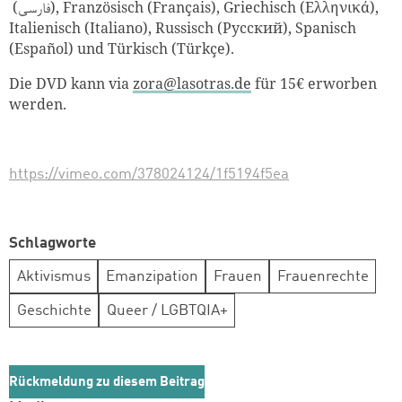
(فارسی), Französisch (Français), Griechisch (Ελληνικά),
Italienisch (Italiano), Russisch (Pусский), Spanisch
(Español) und Türkisch (Türkçe).
Die DVD kann via
zora@lasotras.de
für 15€ erworben
werden.
https://vimeo.com/378024124/1f5194f5ea
Schlagworte
Aktivismus
Emanzipation
Frauen
Frauenrechte
Geschichte
Queer / LGBTQIA+
Rückmeldung zu diesem Beitrag