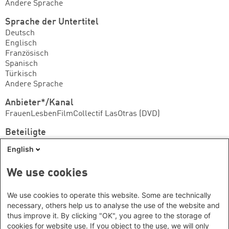
Andere Sprache
Sprache der Untertitel
Deutsch
Englisch
Französisch
Spanisch
Türkisch
Andere Sprache
Anbieter*/Kanal
FrauenLesbenFilmCollectif LasOtras (DVD)
Beteiligte
Macher*innen:
Christine Lamberty
English
Macher*innen:
Maria Baumeister
Macher*innen:
FrauenLesbenFilmCollectif LasOtras
We use cookies
Wir können nicht garantieren, dass das Medium
We use cookies to operate this website. Some are technically
noch verfügbar ist. Wenden Sie sich ggf. bitte an die
necessary, others help us to analyse the use of the website and
thus improve it. By clicking "OK", you agree to the storage of
Anbieterin/den Anbieter.
cookies for website use. If you object to the use, we will only