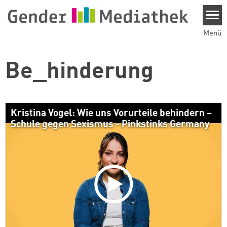
Direkt zum Inhalt
Menü
Be_hinderung
Kristina Vogel: Wie uns Vorurteile behindern –
Schule gegen Sexismus - Pinkstinks Germany