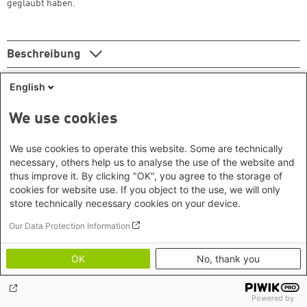
geglaubt haben.
Beschreibung
English
We use cookies
Seitennummerierung
We use cookies to operate this website. Some are technically
Erste Seite
Vorherige Seite
Page
Page
Aktuelle Seite
Page
Page
Nächste Seite
Letzte Seite
3
4
5
6
7
necessary, others help us to analyse the use of the website and
thus improve it. By clicking "OK", you agree to the storage of
cookies for website use. If you object to the use, we will only
store technically necessary cookies on your device.
Footer menu
Datenschutzinformation
Our Data Protection Information
Kontakt
Impressum
OK
No, thank you
Erklärung zur Barrierefreiheit
Powered by