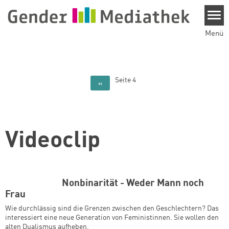
Direkt zum Inhalt
Menü
Seitennummerierung
Seite 4
Vorherige Seite
‹‹
Videoclip
Nonbinarität - Weder Mann noch
Frau
Wie durchlässig sind die Grenzen zwischen den Geschlechtern? Das
interessiert eine neue Generation von Feministinnen. Sie wollen den
alten Dualismus aufheben.