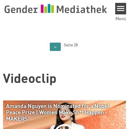
Direkt zum Inhalt
Menü
Seitennummerierung
Seite 28
Vorherige Seite
‹‹
Videoclip
Amanda Nguyen is Nominated for a Nobel
Peace Prize | Women Make Sh*t Happen -
MAKERS