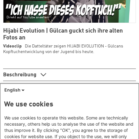
Direkt auf YouTube ansehen
Hijabi Evolution | Gülcan guckt sich ihre alten
Fotos an
Videoclip
Die Datteltäter zeigen HIJABI EVOLUTION - Gülcans
Kopftuchentwicklung von der Jugend bis heute.
Beschreibung
English
We use cookies
Seitennummerierung
We use cookies to operate this website. Some are technically
Erste Seite
Vorherige Seite
Page
Page
Page
Page
Aktuelle Seite
25
26
27
28
29
necessary, others help us to analyse the use of the website and
thus improve it. By clicking "OK", you agree to the storage of
cookies for website use. If you object to the use, we will only